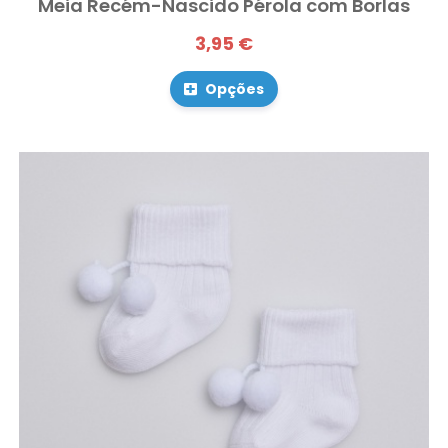
Meia Recém-Nascido Pérola com Borlas
3,95 €
Opções