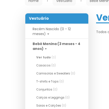
Home
Vestuário
Bebé Menin
Ve
Vestuário
Recém Nascido (0 - 12
Todos 
meses)
Bebé Menina (3 meses - 4
anos)
Ver tudo
(0)
Casacos
(0)
Camisolas e Sweaters
(0)
T-shirts e Tops
(0)
Conjuntos
(0)
Calças e Leggings
(0)
Saias e Calções
(0)