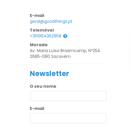
E-mail
geral@goodthings.pt
Telemóvel
+351964362958
Morada
Av. Maria Luísa Braamcamp, Nº25A
2685-080 Sacavém
Newsletter
O seu nome
E-mail